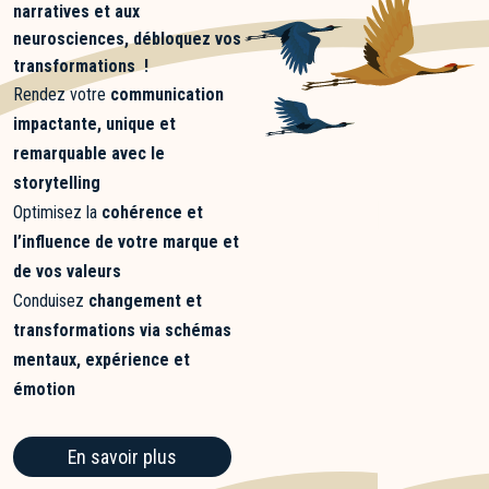
narratives et aux
narratives et aux
Grâce aux stratégies
neurosciences, débloquez vos
neurosciences, débloquez vos
narratives et aux
transformations !
transformations !
neurosciences, débloquez vos
Rendez votre
communication
Rendez votre
communication
transformations !
impactante, unique et
impactante, unique et
Rendez votre
communication
remarquable avec le
remarquable avec le
impactante, unique et
storytelling
storytelling
remarquable avec le
Optimisez la
cohérence et
Optimisez la
cohérence et
storytelling
l’influence de votre marque et
l’influence de votre marque et
Optimisez la
cohérence et
de vos valeurs
de vos valeurs
l’influence de votre marque et
Conduisez
changement et
Conduisez
changement et
de vos valeurs
transformations via schémas
transformations via schémas
Conduisez
changement et
mentaux, expérience et
mentaux, expérience et
transformations via schémas
émotion
émotion
mentaux, expérience et
émotion
En savoir plus
En savoir plus