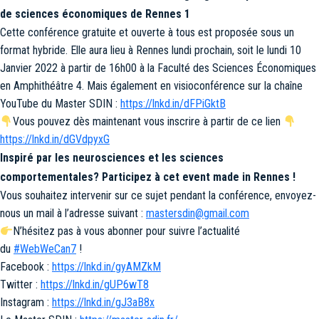
de sciences économiques de Rennes 1
Cette conférence gratuite et ouverte à tous est proposée sous un
format hybride. Elle aura lieu à Rennes lundi prochain, soit le lundi 10
Janvier 2022 à partir de 16h00 à la Faculté des Sciences Économiques
en Amphithéâtre 4. Mais également en visioconférence sur la chaîne
YouTube du Master SDIN :
https://lnkd.in/dFPiGktB
Vous pouvez dès maintenant vous inscrire à partir de ce lien
https://lnkd.in/dGVdpyxG
Inspiré par les neurosciences et les sciences
comportementales? Participez à cet event made in Rennes !
Vous souhaitez intervenir sur ce sujet pendant la conférence, envoyez-
nous un mail à l’adresse suivant :
mastersdin@gmail.com
N’hésitez pas à vous abonner pour suivre l’actualité
du
#WebWeCan7
!
Facebook :
https://lnkd.in/gyAMZkM
Twitter :
https://lnkd.in/gUP6wT8
Instagram :
https://lnkd.in/gJ3aB8x