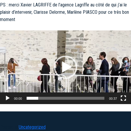
PS : merci Xavier LAGRIFFE de l’agence Lagriffe au côté de qui j’ai le
plaisir d’intervenir, Clarisse Delorme, Marlène PIASCO pour ce très bon
moment
Lecteur
vidéo
00:00
00:37
Posted in
Uncategorized