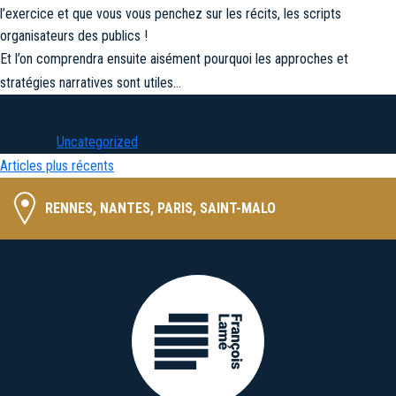
l’exercice et que vous vous penchez sur les récits, les scripts
organisateurs des publics !
Et l’on comprendra ensuite aisément pourquoi les approches et
stratégies narratives sont utiles…
Posted in
Uncategorized
Navigation
Articles plus récents
des
RENNES, NANTES, PARIS, SAINT-MALO
articles