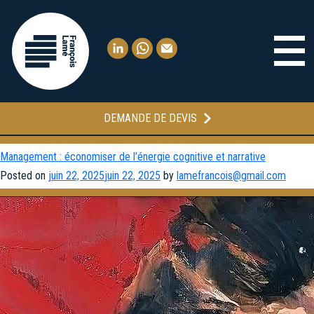
DEMANDE DE DEVIS
Catégorie :
Uncategorized
Management : économiser de l’énergie cognitive et narrative
Posted on
juin 22, 2025
juin 22, 2025
by
lamefrancois@gmail.com