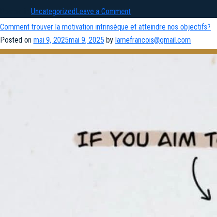
on
Posted in
Uncategorized
Leave a Comment
Management
Comment trouver la motivation intrinsèque et atteindre nos objectifs?
:
Posted on
mai 9, 2025
mai 9, 2025
by
lamefrancois@gmail.com
économiser
de
l’énergie
cognitive
et
narrative