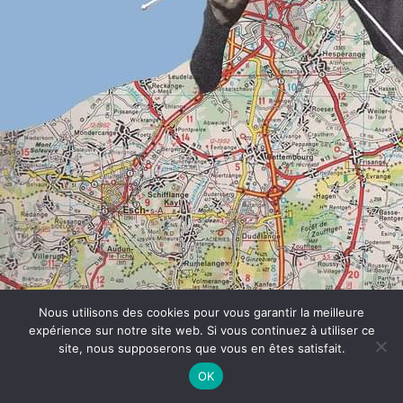
Le narratif fascine, interroge et demeure pourtant l’une des
Nous utilisons des cookies pour vous garantir la meilleure
expérience sur notre site web. Si vous continuez à utiliser ce
meilleures voies d’accès pour observer et analyser les
site, nous supposerons que vous en êtes satisfait.
représentations et états mentaux. Il sert donc aisément pour
OK
synchroniser les rapports humains à ses contextes. Pour vous
c’est crucial pour créer une expérience. Pourquoi ?