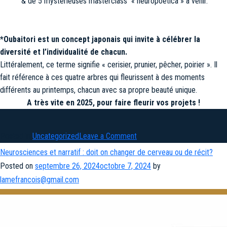
& de 5 mystérieuses masterclass « neuropoetica » à venir.
*Oubaitori est un concept japonais qui invite à célébrer la
diversité et l’individualité de chacun.
Littéralement, ce terme signifie « cerisier, prunier, pêcher, poirier ». Il
fait référence à ces quatre arbres qui fleurissent à des moments
différents au printemps, chacun avec sa propre beauté unique.
A très vite en 2025, pour faire fleurir vos projets !
on
Posted in
Uncategorized
Leave a Comment
En
Neurosciences et narratif : doit on changer de cerveau ou de récit?
2025
Posted on
septembre 26, 2024
octobre 7, 2024
by
:
lamefrancois@gmail.com
tous
mes vœux Oubaitori*
pour