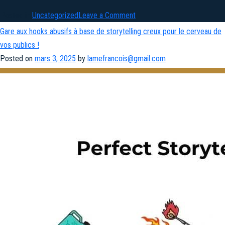
on
Posted in
Uncategorized
Leave a Comment
Comment
Gare aux hooks abusifs à base de storytelling creux pour le cerveau de
trouver
vos publics !
la
Posted on
mars 3, 2025
by
lamefrancois@gmail.com
motivation
intrinsèque
et
atteindre
nos
objectifs?