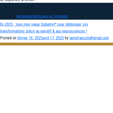
on
Posted in
Uncategorized
Leave a Comment
Gare
En 2025 : tous mes vœux Oubaitori* pour débloquer vos
aux
transformations grâce au narratif & aux neurosciences !
hooks
Posted on
février 16, 2025
avril 17, 2025
by
lamefrancois@gmail.com
abusifs
à
base
de
storytelling
creux
pour
le
cerveau
de
vos