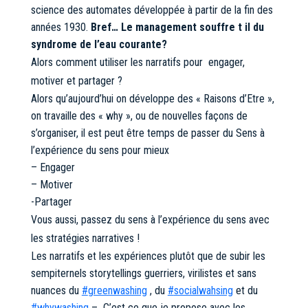
science des automates développée à partir de la fin des
années 1930.
Bref… Le management souffre t il du
syndrome de l’eau courante?
Alors comment utiliser les narratifs pour engager,
motiver et partager ?
Alors qu’aujourd’hui on développe des « Raisons d’Etre »,
on travaille des « why », ou de nouvelles façons de
s’organiser, il est peut être temps de passer du Sens à
l’expérience du sens pour mieux
– Engager
– Motiver
-Partager
Vous aussi, passez du sens à l’expérience du sens avec
les stratégies narratives !
Les narratifs et les expériences plutôt que de subir les
sempiternels storytellings guerriers, virilistes et sans
hashtag
hashtag
hashtag
nuances du
#
greenwashing
, du
#
socialwahsing
et du
#
whywashing
– C’est ce que je propose avec les