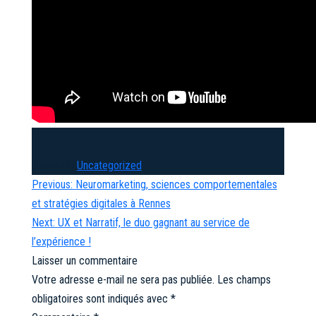
Posted in
Uncategorized
Navigation
Previous:
Neuromarketing, sciences comportementales
de
et stratégies digitales à Rennes
l’article
Next:
UX et Narratif, le duo gagnant au service de
l’expérience !
Laisser un commentaire
Votre adresse e-mail ne sera pas publiée.
Les champs
obligatoires sont indiqués avec
*