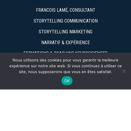
FRANCOIS LAMÉ, CONSULTANT
STORYTELLING COMMUNICATION
STORYTELLING MARKETING
NARRATIF & EXPÉRIENCE
FORMATIONS & COACHING NEUROSCIENCES
Nous utilisons des cookies pour vous garantir la meilleure
RÉFÉRENCES
expérience sur notre site web. Si vous continuez à utiliser ce
site, nous supposerons que vous en êtes satisfait.
ACTUALITÉS
OK
Actualité
14 JUILLET : QUAND UNE NATION DEVIENT UN
RÉCIT CO...
IA & WEB : LA FRICTION NARRATIVE IS THE