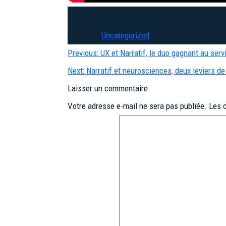
Posted in
Uncategorized
Navigation
Previous:
UX et Narratif, le duo gagnant au serv
de
Next:
Narratif et neurosciences, deux leviers de
l’article
Laisser un commentaire
Votre adresse e-mail ne sera pas publiée.
Les 