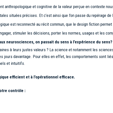
t anthropologique et cognitive de la valeur perçue en contexte nou
es situées précises. Et c’est ainsi que l’on passe du repérage de la
égique est reconnecté au récit commun, que le design fiction permet 
 engager, stimuler les décisions, porter les normes, usages et les co
et aux neurosciences, on passait du sens à l’expérience du sens?
aines à leurs justes valeurs ? La science et notamment les scienc
es jours davantage. Pour elles en effet, les comportements sont lié
ls et intuitifs.
ique efficient et à l’opérationnel efficace.
tre contrôle :