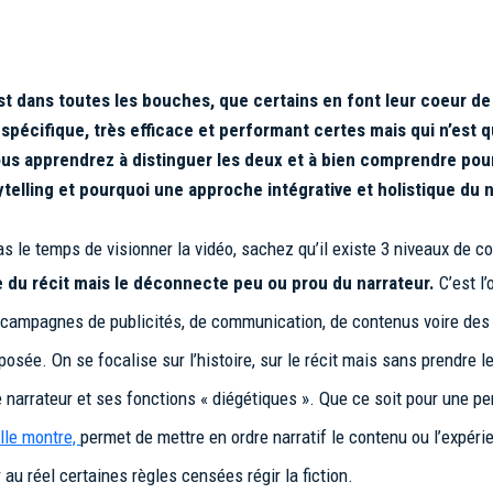
est dans toutes les bouches, que certains en font leur coeur de
 spécifique, très efficace et performant certes mais qui n’est q
vous apprendrez à distinguer les deux et à bien comprendre pourq
orytelling et pourquoi une approche intégrative et holistique du 
as le temps de visionner la vidéo, sachez qu’il existe 3 niveaux de c
e du récit
mais le déconnecte peu ou prou du narrateur
.
C’est l’
s campagnes de publicités, de communication, de contenus voire des
roposée. On se focalise sur l’histoire, sur le récit mais sans prendre
 narrateur et ses fonctions « diégétiques ». Que ce soit pour une p
elle montre,
permet de mettre en ordre narratif le contenu ou l’expéri
r au réel certaines règles censées régir la fiction.