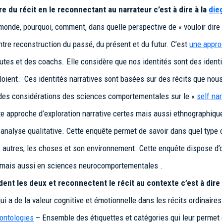
re du récit
en le reconnectant au narrateur c’est à dire à la
die
u monde, pourquoi, comment, dans quelle perspective de « vouloir dir
ntre reconstruction du passé, du présent et du futur. C’est
une appro
es et des coachs. Elle considère que nos identités sont des identité
éploient. Ces identités narratives sont basées sur des récits que n
 des considérations des sciences comportementales sur le «
self nar
te approche d’exploration narrative certes mais aussi ethnographiqu
e analyse qualitative. Cette enquête permet de savoir dans quel type
s autres, les choses et son environnement. Cette enquête dispose d’
 mais aussi en sciences neurocomportementales .
ident les deux et
reconnectent le récit au contexte c’est à dir
i a de la valeur cognitive et émotionnelle dans les récits ordinair
ontologies
– Ensemble des étiquettes et catégories qui leur permet d’