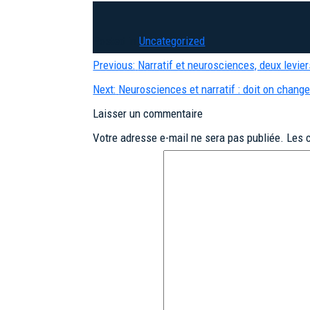
Posted in
Uncategorized
Navigation
Previous:
Narratif et neurosciences, deux levie
de
Next:
Neurosciences et narratif : doit on change
l’article
Laisser un commentaire
Votre adresse e-mail ne sera pas publiée.
Les 