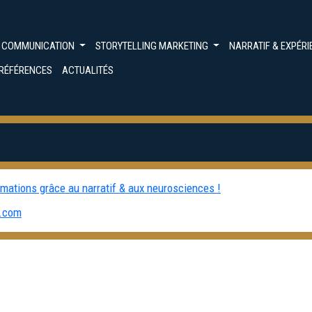
G COMMUNICATION
STORYTELLING MARKETING
NARRATIF & EXPÉR
RÉFÉRENCES
ACTUALITÉS
mations grâce au narratif & aux neurosciences !
l.com