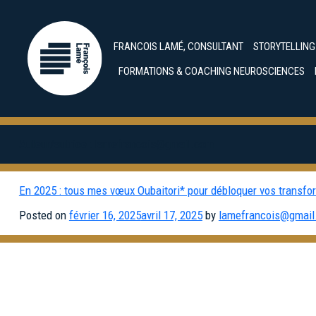
FRANCOIS LAMÉ, CONSULTANT
STORYTELLIN
FORMATIONS & COACHING NEUROSCIENCES
Auteur/autrice :
lamefrancois@gmail.com
En 2025 : tous mes vœux Oubaitori* pour débloquer vos transfor
Posted on
février 16, 2025
avril 17, 2025
by
lamefrancois@gmai