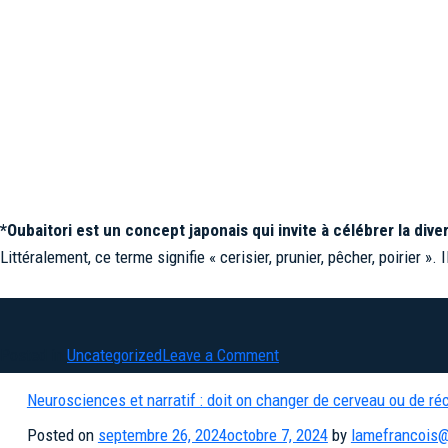
*Oubaitori est un concept japonais qui invite à célébrer la diver
Littéralement, ce terme signifie « cerisier, prunier, pêcher, poirier
on
Posted in
Uncategorized
Leave a Comment
En
Neurosciences et narratif : doit on changer de cerveau ou de réc
2025
Posted on
septembre 26, 2024
octobre 7, 2024
by
lamefrancois