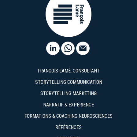
dans
un
monde
incertain,
risqué
et
bruyant ?
FRANCOIS LAMÉ, CONSULTANT
STORYTELLING COMMUNICATION
STORYTELLING MARKETING
NARRATIF & EXPÉRIENCE
FORMATIONS & COACHING NEUROSCIENCES
RÉFÉRENCES