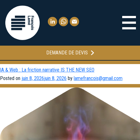
DEMANDE DE DEVIS
Catégorie :
Neurosciences & Récits
IA & Web : La friction narrative IS THE NEW SEO
Posted on
juin 8, 2026
juin 8, 2026
by
lamefrancois@gmail.com