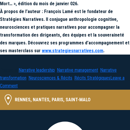
Mort… », édition du mois de janvier 026.
À propos de l’auteur : François Lamé est le fondateur de
Stratégies Narratives. Il conjugue anthropologie cognitive,
neurosciences et pratiques narratives pour accompagner la
transformation des dirigeants, des équipes et la souveraineté
des marques. Découvrez ses programmes d’accompagnement et
ses masterclass sur
www.strategiesnarratives.com
.
Posted in
Narrative leadership
,
Narrative management
,
Narrative
transformation
,
Neurosciences & Récits
,
Récits Stratégiques
Leave a
on
Comment
Comment
RENNES, NANTES, PARIS, SAINT-MALO
penser,
décider
et
agir