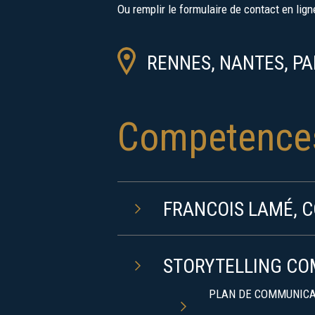
de
Ou remplir le formulaire de contact en lig
confort
–
RENNES, NANTES, PA
un
insight
Competence
neurosciences
cognitives
&
narratif
FRANCOIS LAMÉ, 
STORYTELLING C
PLAN DE COMMUNICAT