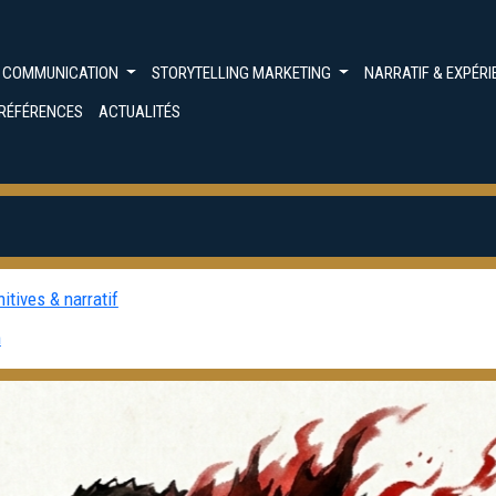
G COMMUNICATION
STORYTELLING MARKETING
NARRATIF & EXPÉR
RÉFÉRENCES
ACTUALITÉS
itives & narratif
m