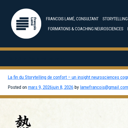
FRANCOIS LAMÉ, CONSULTANT
STORYTELLIN
FORMATIONS & COACHING NEUROSCIENCES
Catégorie :
Narrative marketing
La fin du Storytelling de confort – un insight neurosciences cogn
Posted on
mars 9, 2026
juin 8, 2026
by
lamefrancois@gmail.co