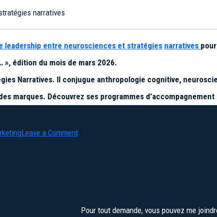
stratégies narratives
e leadership entre neurosciences et stratégies
narratives
pour
t… », édition du mois de mars 2026.
égies Narratives. Il conjugue anthropologie cognitive, neurosc
eté des marques. Découvrez ses programmes d’accompagnement 
on
rketing
Leave a Comment
La
fin
du
Storytelling
Pour tout demande, vous pouvez me joind