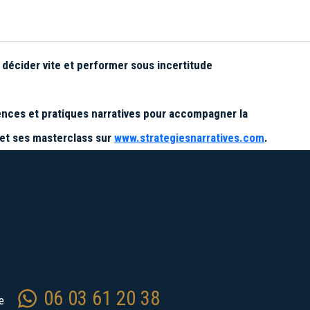
 décider vite et performer sous incertitude
iences et pratiques narratives pour accompagner la
et ses masterclass sur
www.strategiesnarratives.com
.
06 03 61 20 38
re