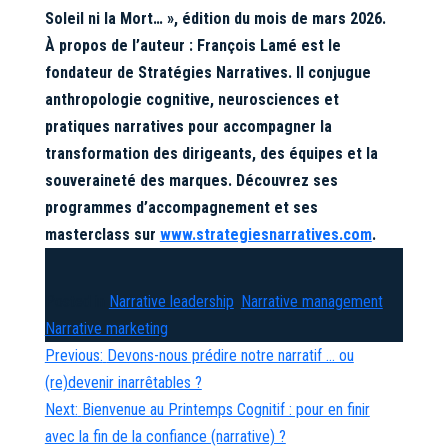
Soleil ni la Mort… », édition du mois de mars 2026.
À propos de l’auteur : François Lamé est le
fondateur de Stratégies Narratives. Il conjugue
anthropologie cognitive, neurosciences et
pratiques narratives pour accompagner la
transformation des dirigeants, des équipes et la
souveraineté des marques. Découvrez ses
programmes d’accompagnement et ses
masterclass sur
www.strategiesnarratives.com
.
Posted in
Narrative leadership
,
Narrative management
,
Narrative marketing
Navigation
Previous:
Devons-nous prédire notre narratif … ou
de
(re)devenir inarrêtables ?
l’article
Next:
Bienvenue au Printemps Cognitif : pour en finir
avec la fin de la confiance (narrative) ?